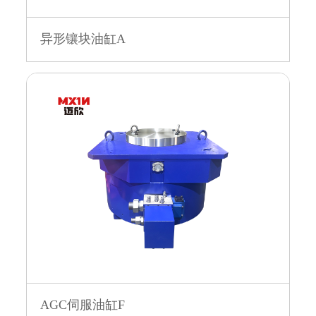
异形镶块油缸A
AGC伺服油缸F