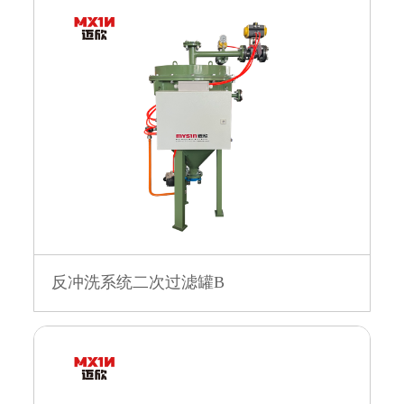
反冲洗系统二次过滤罐B