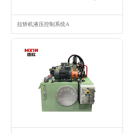
拉矫机液压控制系统A