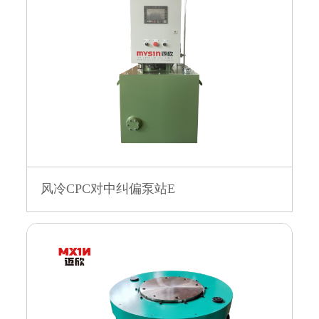
风冷CPC对中纠偏泵站E