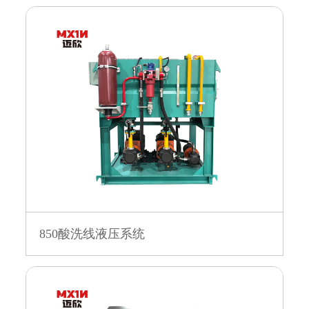
850酸洗线液压系统