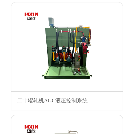
二十辊轧机AGC液压控制系统