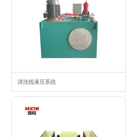
清洗线液压系统