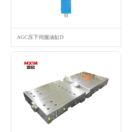
AGC压下伺服油缸D