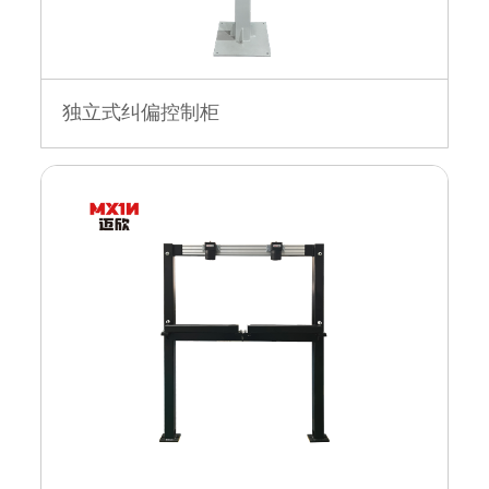
独立式纠偏控制柜