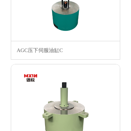
AGC压下伺服油缸C