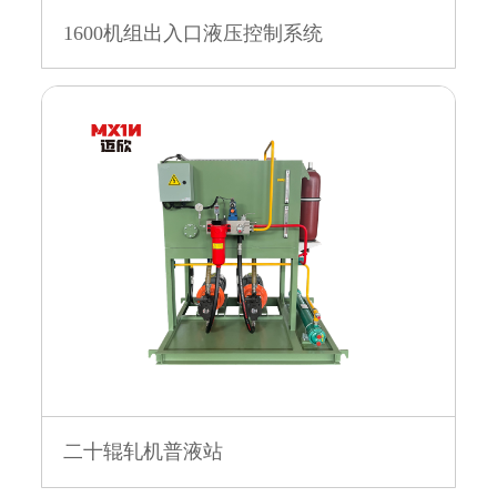
1600机组出入口液压控制系统
二十辊轧机普液站