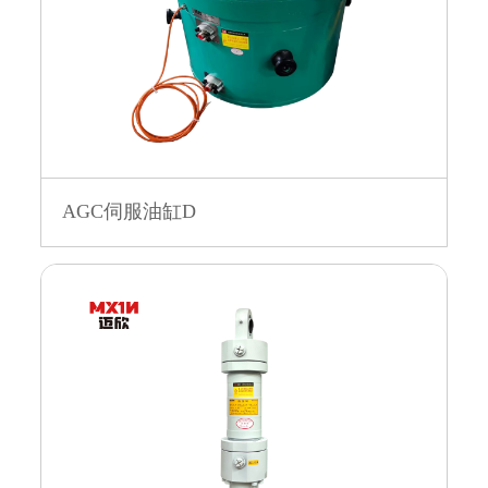
AGC伺服油缸D