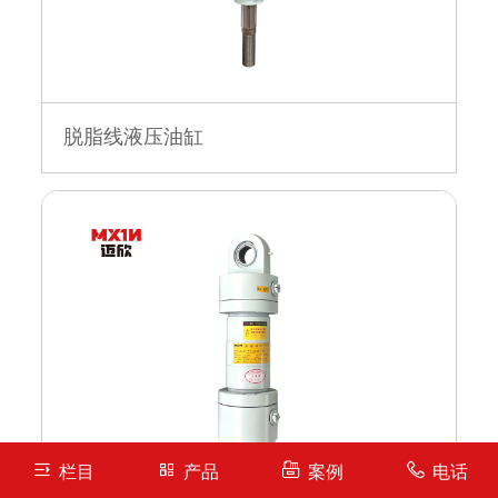
脱脂线液压油缸
栏目
产品
案例
电话