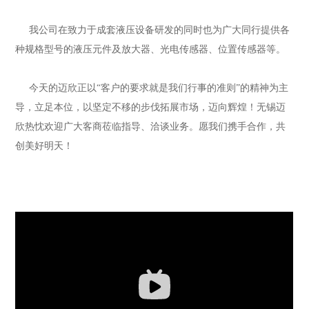
我公司在致力于成套液压设备研发的同时也为广大同行提供各
种规格型号的液压元件及放大器、光电传感器、位置传感器等。
今天的迈欣正以“客户的要求就是我们行事的准则”的精神为主
导，立足本位，以坚定不移的步伐拓展市场，迈向辉煌！无锡迈
欣热忱欢迎广大客商莅临指导、洽谈业务。愿我们携手合作，共
创美好明天！