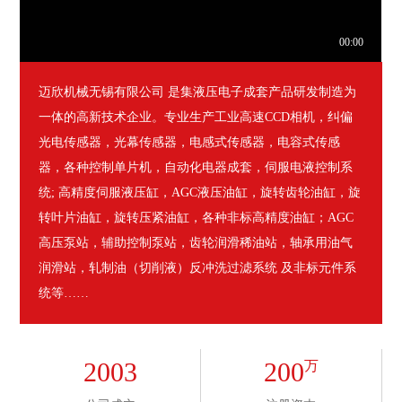
迈欣机械无锡有限公司 是集液压电子成套产品研发制造为
一体的高新技术企业。专业生产工业高速CCD相机，纠偏
光电传感器，光幕传感器，电感式传感器，电容式传感
器，各种控制单片机，自动化电器成套，伺服电液控制系
统; 高精度伺服液压缸，AGC液压油缸，旋转齿轮油缸，旋
转叶片油缸，旋转压紧油缸，各种非标高精度油缸；AGC
高压泵站，辅助控制泵站，齿轮润滑稀油站，轴承用油气
润滑站，轧制油（切削液）反冲洗过滤系统 及非标元件系
统等……
2003
200
万