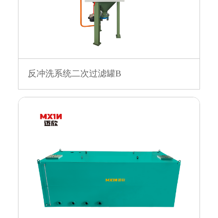
反冲洗系统二次过滤罐B