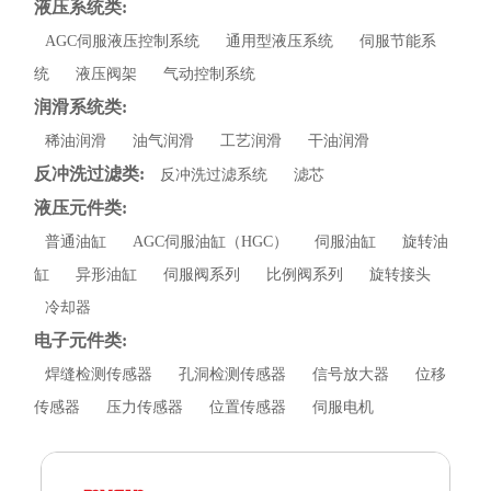
液压系统类:
AGC伺服液压控制系统
通用型液压系统
伺服节能系
统
液压阀架
气动控制系统
润滑系统类:
稀油润滑
油气润滑
工艺润滑
干油润滑
反冲洗过滤类:
反冲洗过滤系统
滤芯
液压元件类:
普通油缸
AGC伺服油缸（HGC）
伺服油缸
旋转油
缸
异形油缸
伺服阀系列
比例阀系列
旋转接头
冷却器
电子元件类:
焊缝检测传感器
孔洞检测传感器
信号放大器
位移
传感器
压力传感器
位置传感器
伺服电机